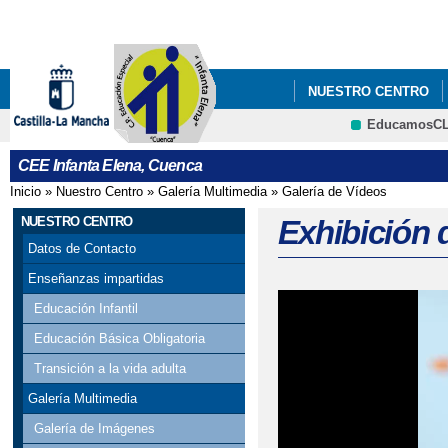
Pa
co
pri
NUESTRO CENTRO
EducamosC
CEE Infanta Elena, Cuenca
Inicio
»
Nuestro Centro
»
Galería Multimedia
»
Galería de Vídeos
Se encuentra usted aquí
NUESTRO CENTRO
Exhibición d
Datos de Contacto
Enseñanzas impartidas
Educación Infantil
Educación Básica Obligatoria
Transición a la vida adulta
Galería Multimedia
Galería de Imágenes