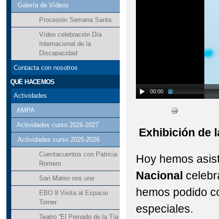
Galería de Vídeos
Procesión Semana Santa
Vídeo celebración Día
Internacional de la
Discapacidad
Contacta con nosotros
QUÉ HACEMOS
00:00
Actividades
AMPA
Actividades curso 2026-2027
Exhibición de l
Actividades curso 2025-2026
Cuentacuentos con Patricia
Hoy hemos asisti
Romero
Nacional
celebr
San Mateo nos une
hemos podido con
EBO 8 Visita al Espacio
Torner
especiales.
Teatro “El Peinado de la Tía