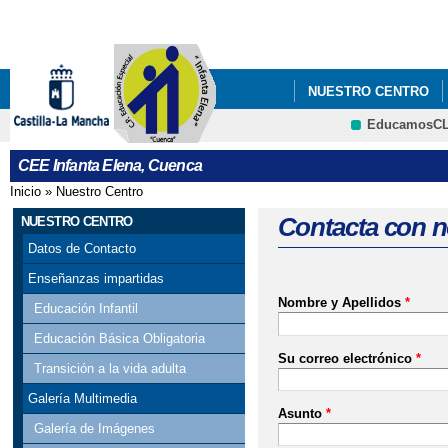
Pa
co
pri
NUESTRO CENTRO
EducamosC
CEE Infanta Elena, Cuenca
Inicio
»
Nuestro Centro
Se encuentra usted aquí
Contacta con n
NUESTRO CENTRO
Datos de Contacto
Enseñanzas impartidas
Nombre y Apellidos
*
Educación Infantil
Educación Básica Obligatoria
Su correo electrónico
*
Transición a la vida adulta
Galería Multimedia
Asunto
*
Galería de Imágenes