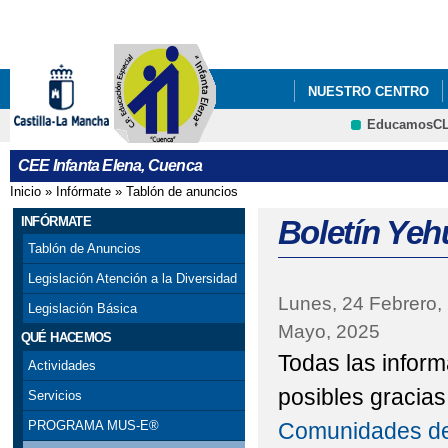
Pa
co
pri
NUESTRO CENTRO
EducamosC
CEE Infanta Elena, Cuenca
Inicio
»
Infórmate
»
Tablón de anuncios
Se encuentra usted aquí
INFÓRMATE
Boletín Ye
Tablón de Anuncios
Legislación Atención a la Diversidad
Lunes, 24 Febrero,
Legislación Básica
Mayo, 2025
QUÉ HACEMOS
Todas las inform
Actividades
posibles gracias
Servicios
Comunidades de
PROGRAMA MUS-E®