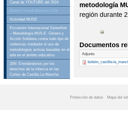
Canal de YOUTUBE del 2024
metodología M
Boletín Yehudi Menuhin CLM
región durante 
Actividad MUSE
Encuentro Internacional GenerArte
– Metodología MUS-E: Género y
Acción Solidaria contra todo tipo de
Documentos re
violencias mediante el uso de
metodologías activas basadas en el
Adjunto
arte en el ámbito educativo
boletin_castilla-la_man
20N: Enredándonos por los
derechos de la infancia en las
Cortes de Castilla La Mancha
Protección de datos
Mapa del sit