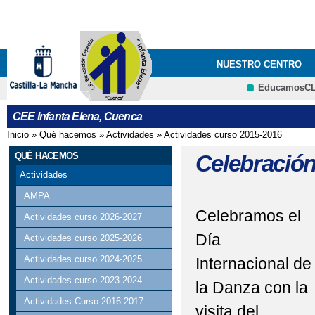
Pa
co
pri
NUESTRO CENTRO
EducamosC
CEE Infanta Elena, Cuenca
Inicio
»
Qué hacemos
»
Actividades
»
Actividades curso 2015-2016
Se encuentra usted aquí
QUÉ HACEMOS
Celebración
Actividades
AMPA
Celebramos el
Actividades curso 2026-2027
Día
Actividades curso 2025-2026
Actividades curso 2024-2025
Internacional de
Actividades curso 2023-2024
la Danza con la
Actividades Curso 2016-2017
visita del