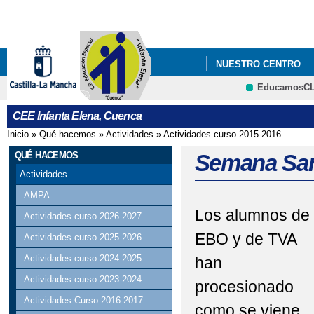
Pa
co
pri
NUESTRO CENTRO
EducamosC
CEE Infanta Elena, Cuenca
Inicio
»
Qué hacemos
»
Actividades
»
Actividades curso 2015-2016
Se encuentra usted aquí
QUÉ HACEMOS
Semana Sa
Actividades
AMPA
Los alumnos de
Actividades curso 2026-2027
EBO y de TVA
Actividades curso 2025-2026
Actividades curso 2024-2025
han
Actividades curso 2023-2024
procesionado
Actividades Curso 2016-2017
como se viene