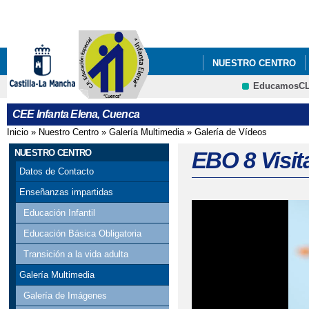
Pa
co
pri
NUESTRO CENTRO
EducamosC
CEE Infanta Elena, Cuenca
Inicio
»
Nuestro Centro
»
Galería Multimedia
»
Galería de Vídeos
Se encuentra usted aquí
NUESTRO CENTRO
EBO 8 Visit
Datos de Contacto
Enseñanzas impartidas
Educación Infantil
Educación Básica Obligatoria
Transición a la vida adulta
Galería Multimedia
Galería de Imágenes