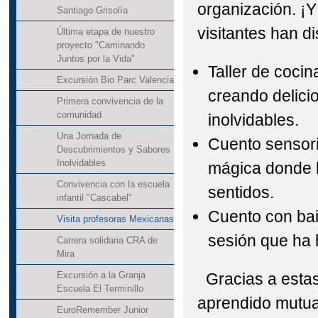
organización. ¡
Santiago Grisolía
visitantes han d
Última etapa de nuestro
proyecto "Caminando
Juntos por la Vida"
Taller de coci
Excursión Bio Parc Valencia
creando delic
Primera convivencia de la
comunidad
inolvidables.
Una Jornada de
Cuento sensori
Descubrimientos y Sabores
Inolvidables
mágica donde l
Convivencia con la escuela
sentidos.
infantil "Cascabel"
Cuento con bai
Visita profesoras Mexicanas
sesión q
Carrera solidaria CRA de
Mira
Gracias a estas
Excursión a la Granja
Escuela El Terminillo
aprendido mutua
EuroRemember Junior