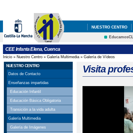
Pa
co
pri
NUESTRO CENTRO
EducamosC
CEE Infanta Elena, Cuenca
Inicio
»
Nuestro Centro
»
Galería Multimedia
»
Galería de Vídeos
Se encuentra usted aquí
NUESTRO CENTRO
Visita prof
Datos de Contacto
Enseñanzas impartidas
Educación Infantil
Educación Básica Obligatoria
Transición a la vida adulta
Galería Multimedia
Galería de Imágenes