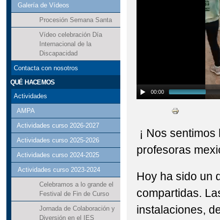
Galería de Vídeos
Procesión Semana Santa
Vídeo celebración Día
Internacional de la
Discapacidad
Contacta con nosotros
QUÉ HACEMOS
00:00
Actividades
AMPA
Actividades curso 2026-2027
¡ Nos sentimos h
Actividades curso 2025-2026
profesoras mexi
Actividades curso 2024-2025
Actividades curso 2023-2024
Hoy ha sido un 
Celebramos a lo grande el
compartidas. La
Festival de Fin de Curso
instalaciones, d
Jornada de Colaboración y
Diversión en el IES