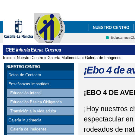
Pa
co
pri
NUESTRO CENTRO
EducamosC
CEE Infanta Elena, Cuenca
Inicio
»
Nuestro Centro
»
Galería Multimedia
»
Galería de Imágenes
Se encuentra usted aquí
NUESTRO CENTRO
¡Ebo 4 de av
Datos de Contacto
Enseñanzas impartidas
¡EBO 4 DE AV
Educación Infantil
Educación Básica Obligatoria
¡Hoy nuestros c
Transición a la vida adulta
espectacular en
Galería Multimedia
rodeados de nat
Galería de Imágenes