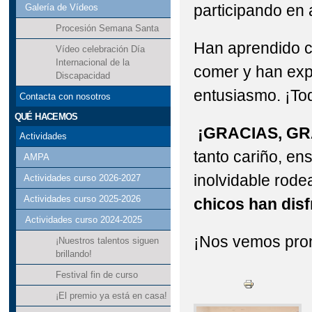
participando en 
Galería de Vídeos
Procesión Semana Santa
Han aprendido c
Vídeo celebración Día
Internacional de la
comer y han exp
Discapacidad
entusiasmo. ¡To
Contacta con nosotros
QUÉ HACEMOS
¡GRACIAS, GR
Actividades
tanto cariño, en
AMPA
inolvidable rode
Actividades curso 2026-2027
Actividades curso 2025-2026
chicos han dis
Actividades curso 2024-2025
¡Nos vemos pront
¡Nuestros talentos siguen
brillando!
Festival fin de curso
¡El premio ya está en casa!