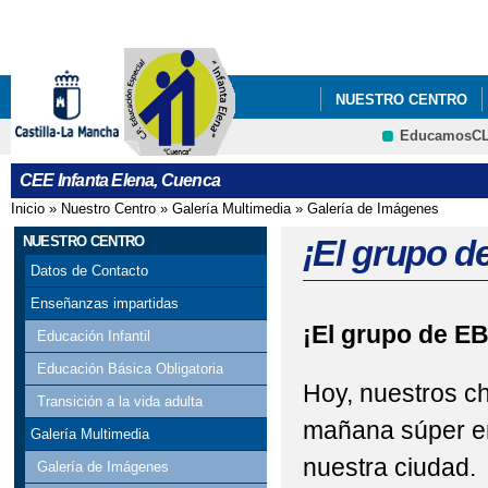
Pa
co
pri
NUESTRO CENTRO
EducamosC
CEE Infanta Elena, Cuenca
Inicio
»
Nuestro Centro
»
Galería Multimedia
»
Galería de Imágenes
Se encuentra usted aquí
NUESTRO CENTRO
¡El grupo d
Datos de Contacto
Enseñanzas impartidas
¡El grupo de E
Educación Infantil
Educación Básica Obligatoria
Hoy, nuestros c
Transición a la vida adulta
mañana súper en
Galería Multimedia
nuestra ciudad.
Galería de Imágenes