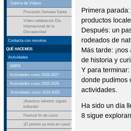
Galería de Vídeos
Primera parada
Procesión Semana Santa
productos locale
Vídeo celebración Día
Internacional de la
Después: un pas
Discapacidad
rodeados de nat
Contacta con nosotros
Más tarde: ¡nos
QUÉ HACEMOS
Actividades
de historia y cur
AMPA
Y para terminar: 
Actividades curso 2026-2027
donde pudimos co
Actividades curso 2025-2026
actividades.
Actividades curso 2024-2025
¡Nuestros talentos siguen
Ha sido un día l
brillando!
8 sigue explora
Festival fin de curso
¡El premio ya está en casa!