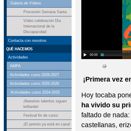
Galería de Vídeos
Procesión Semana Santa
Vídeo celebración Día
Internacional de la
Discapacidad
Contacta con nosotros
QUÉ HACEMOS
00:00
Actividades
AMPA
Actividades curso 2026-2027
¡Primera vez en
Actividades curso 2025-2026
Actividades curso 2024-2025
Hoy tocaba pone
¡Nuestros talentos siguen
ha vivido su pr
brillando!
faltado de nada:
Festival fin de curso
castellanas, eriz
¡El premio ya está en casa!