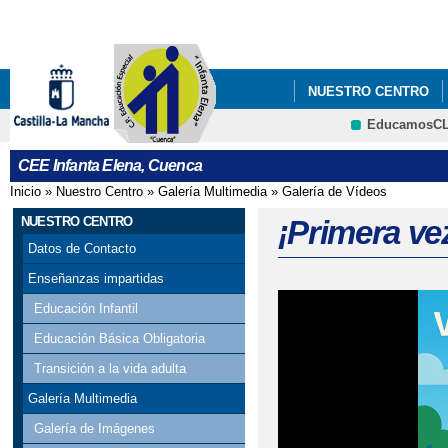
Pa
co
pri
NUESTRO CENTRO
EducamosC
CEE Infanta Elena, Cuenca
Inicio
»
Nuestro Centro
»
Galería Multimedia
»
Galería de Vídeos
Se encuentra usted aquí
NUESTRO CENTRO
¡Primera ve
Datos de Contacto
Enseñanzas impartidas
Educación Infantil
Educación Básica Obligatoria
Transición a la vida adulta
Galería Multimedia
Galería de Imágenes