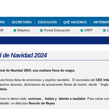
Pasar al
contenido
principal
TRO
SECRETARÍA
EDUCACIÓN
QUÉ HACEMOS
INFÓRMA
LM
Delphos
Portal Educación
CRFP
C
l de Navidad 2024
ival de Navidad 2024: una mañana llena de magia.
na fiesta llena de emociones y espíritu navideño . El escenario del
CEE Infa
uestros alumnos, disfrutamos de actuaciones llenas de ilusión: desde "Jingle 
ideño
.
nos lo dieron todo:
sonrisas , bailes y talento a raudales
. Para cerrar co
detalle: un delicioso
Roscón de Reyes .