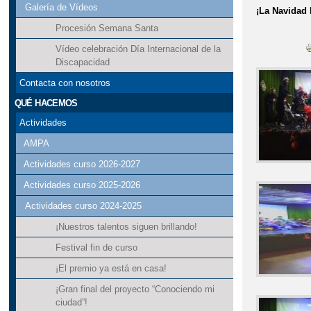
Galería de Vídeos
¡La Navidad l
Procesión Semana Santa
Vídeo celebración Día Internacional de la
Discapacidad
Contacta con nosotros
QUÉ HACEMOS
Actividades
AMPA
Actividades curso 2026-2027
Actividades curso 2025-2026
Actividades curso 2024-2025
¡Nuestros talentos siguen brillando!
Festival fin de curso
¡El premio ya está en casa!
¡Gran final del proyecto “Conociendo mi
ciudad”!