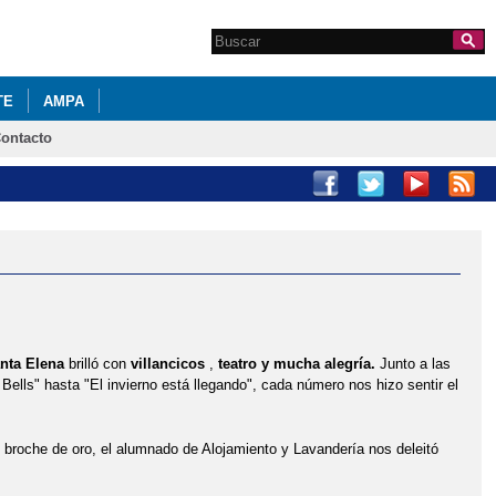
Search this site
Formulario de
búsqueda
TE
AMPA
ontacto
nta Elena
brilló con
villancicos
,
teatro y mucha alegría.
Junto a las
Bells" hasta "El invierno está llegando", cada número nos hizo sentir el
n broche de oro, el alumnado de Alojamiento y Lavandería nos deleitó