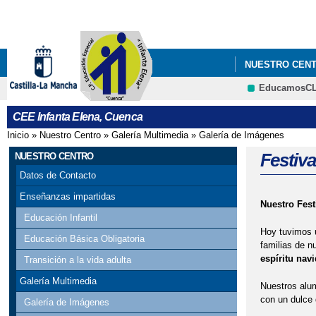
NUESTRO CEN
EducamosC
CEE Infanta Elena, Cuenca
Inicio
»
Nuestro Centro
»
Galería Multimedia
»
Galería de Imágenes
Se encuentra usted aquí
Festiva
NUESTRO CENTRO
Datos de Contacto
Enseñanzas impartidas
Nuestro Fest
Educación Infantil
Hoy tuvimos u
Educación Básica Obligatoria
familias de n
espíritu nav
Transición a la vida adulta
Galería Multimedia
Nuestros alum
con un dulce 
Galería de Imágenes